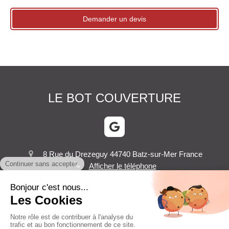
Demander un devis
LE BOT COUVERTURE
8 Rue du Drezeguy
44740
Batz-sur-Mer
France
Afficher le téléphone
Plan du site
Mentions légales
©2023 LE BOT COUVERTURE - Couverture Zinguerie