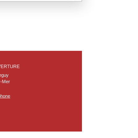
VERTURE
eguy
r-Mer
éphone