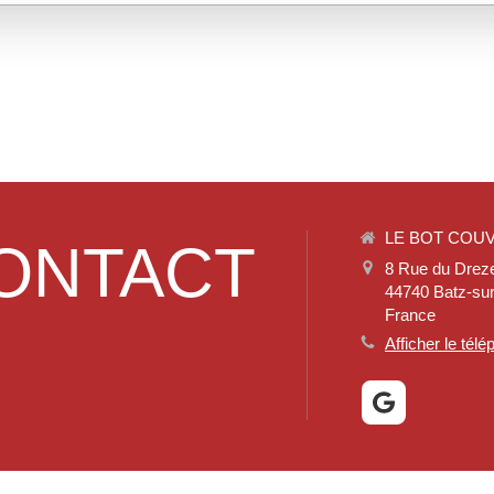
LE BOT COU
ONTACT
8 Rue du Drez
44740
Batz-su
France
Afficher le tél