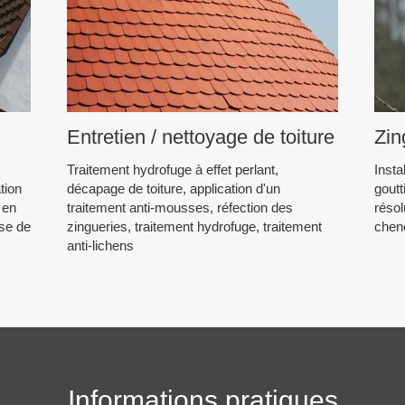
Entretien / nettoyage de toiture
Zin
Traitement hydrofuge à effet perlant,
Insta
tion
décapage de toiture, application d'un
goutt
 en
traitement anti-mousses, réfection des
résol
ose de
zingueries, traitement hydrofuge, traitement
chene
anti-lichens
Informations pratiques