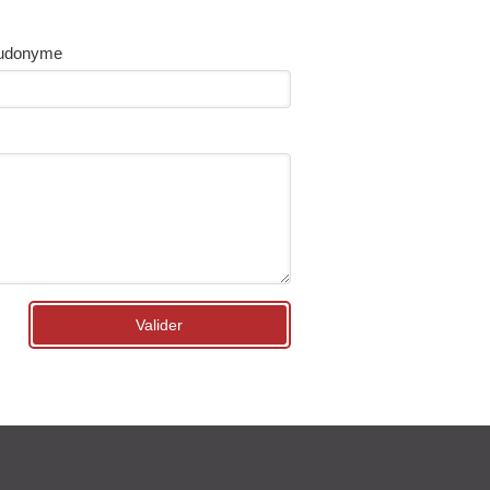
udonyme
Valider